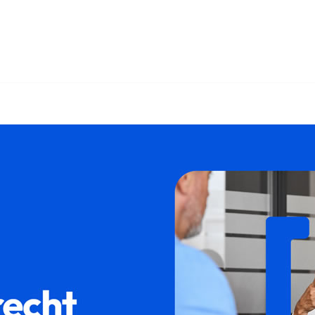
ht als auch ✓WEG-Recht, Mietrecht, Immobilienkaufrecht, Makl
frecht oder ✓Maklerrecht für 30938 Burgwedel. ➡️ 𝐟𝐚𝐦𝐢𝐥