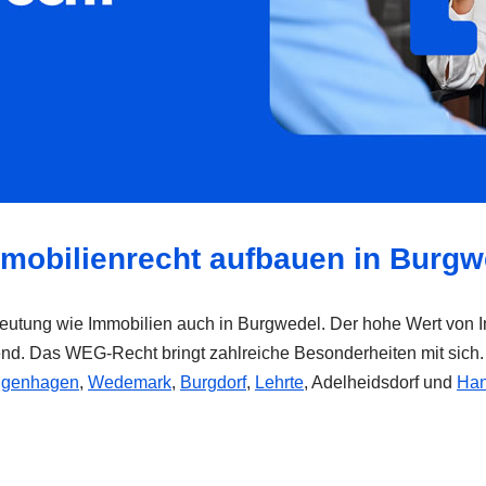
Immobilienrecht aufbauen in Burgw
edeutung wie Immobilien auch in Burgwedel. Der hohe Wert von 
end. Das WEG-Recht bringt zahlreiche Besonderheiten mit sich. 
ngenhagen
,
Wedemark
,
Burgdorf
,
Lehrte
, Adelheidsdorf und
Han