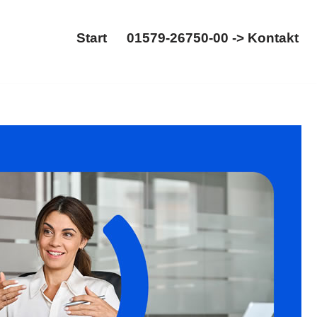
Start
01579-26750-00 -> Kontakt
Start
01579-26750-00 -> Kontakt
errecht erkunden. Ihre Anfrage endet hier:
𝐦, Ihr Rechsanwalt. Auch Sie werden begeistert sein ✉.