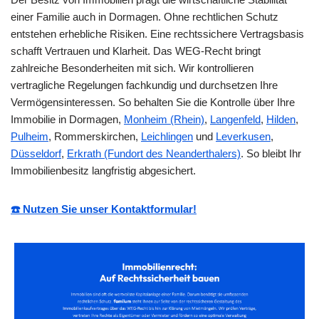
einer Familie auch in Dormagen. Ohne rechtlichen Schutz
entstehen erhebliche Risiken. Eine rechtssichere Vertragsbasis
schafft Vertrauen und Klarheit. Das WEG-Recht bringt
zahlreiche Besonderheiten mit sich. Wir kontrollieren
vertragliche Regelungen fachkundig und durchsetzen Ihre
Vermögensinteressen. So behalten Sie die Kontrolle über Ihre
Immobilie in Dormagen,
Monheim (Rhein)
,
Langenfeld
,
Hilden
,
Pulheim
, Rommerskirchen,
Leichlingen
und
Leverkusen
,
Düsseldorf
,
Erkrath (Fundort des Neanderthalers)
. So bleibt Ihr
Immobilienbesitz langfristig abgesichert.
☎️ Nutzen Sie unser Kontaktformular!