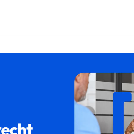
enrecht und ✓Immobilienkaufrecht, WEG-Recht, Mietrecht, Makl
hr Rechsanwalt. Wir bringen Sie weiter ✉.