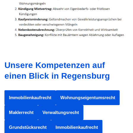
Unsere Kompetenzen auf
einen Blick in Regensburg
Immobilienkaufrecht
Wohnungseigentumsrecht
Maklerrecht
Verwaltungsrecht
Grundstücksrecht
Immobilienkaufrecht