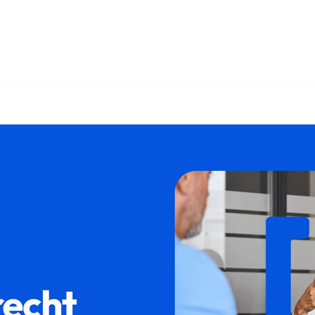
𝐟𝐚𝐦𝐢𝐥𝐮𝐦 und ✓Mietrecht, Immobilienkaufrecht, WEG-Rech
aklerrecht in 26382 Wilhelmshaven. ➡️ 𝐟𝐚𝐦𝐢𝐥𝐮𝐦, Ihr Re