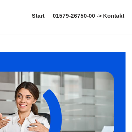
Start
01579-26750-00 -> Kontakt
Start
01579-26750-00 -> Kontakt
t, Maklerrecht. Ihre Anfrage endet hier: ✓WEG-Recht,
chsanwalt. Setzen Sie auf uns ✉.