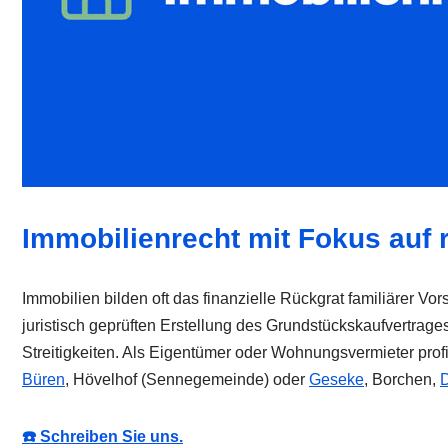
Immobilienrecht mit Fokus auf r
Immobilien bilden oft das finanzielle Rückgrat familiärer Vo
juristisch geprüften Erstellung des Grundstückskaufvertrage
Streitigkeiten. Als Eigentümer oder Wohnungsvermieter profi
Büren
, Hövelhof (Sennegemeinde) oder
Geseke
, Borchen,
D
☎️ Schreiben Sie uns.