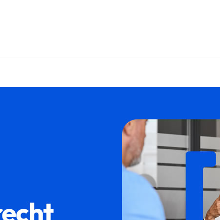
✓Mietrecht, Immobilienkaufrecht, WEG-Recht, Maklerrecht. Ges
𝐚𝐦𝐢𝐥𝐮𝐦, Ihr Rechsanwalt. Ihre Vision ist unsere Mission 